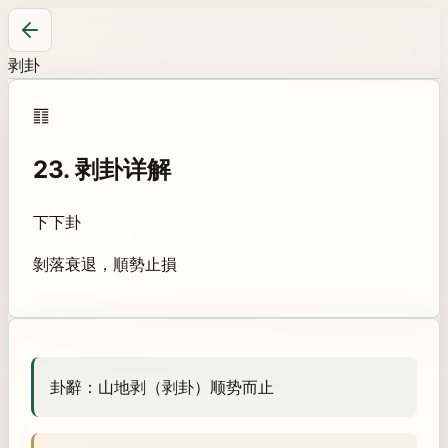
剥卦
䷖
23
.
剥卦
详解
下下卦
剝落衰退，順勢止損
卦辭：
山地剥（剥卦）顺势而止