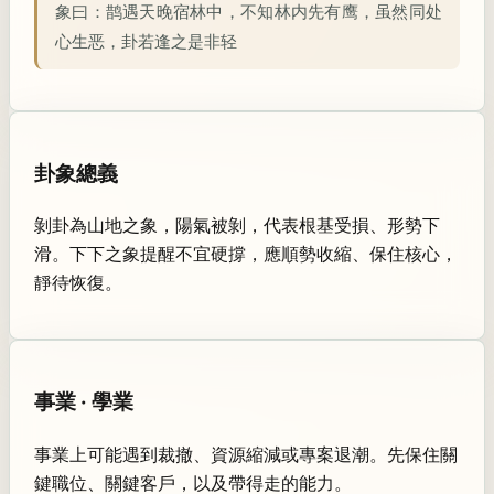
象曰：
鹊遇天晚宿林中，不知林内先有鹰，虽然同处
心生恶，卦若逢之是非轻
卦象總義
剝卦為山地之象，陽氣被剝，代表根基受損、形勢下
滑。下下之象提醒不宜硬撐，應順勢收縮、保住核心，
靜待恢復。
事業 · 學業
事業上可能遇到裁撤、資源縮減或專案退潮。先保住關
鍵職位、關鍵客戶，以及帶得走的能力。