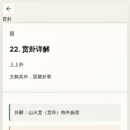
贲卦
䷕
22
.
贲卦
详解
上上卦
文飾其外，質勝於華
卦辭：
山火贲（贲卦）饰外扬质