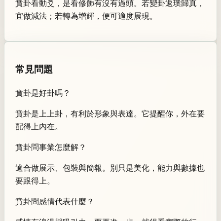
賁卦看動爻，是看修飾有沒有過頭。若變卦返璞歸真，
宜做減法；若轉為增輝，便可適度展現。
常見問題
賁卦是好卦嗎？
賁卦是上上卦，有利於形象與表達。它提醒你，外在要
配得上內在。
賁卦問事業怎麼解？
適合做展示、包裝與簡報。別只是美化，能力與數據也
要跟得上。
賁卦問感情代表什麼？