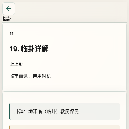
临卦
䷒
19
.
临卦
详解
上上卦
临事而进，善用时机
卦辞：
地泽临（临卦）教民保民