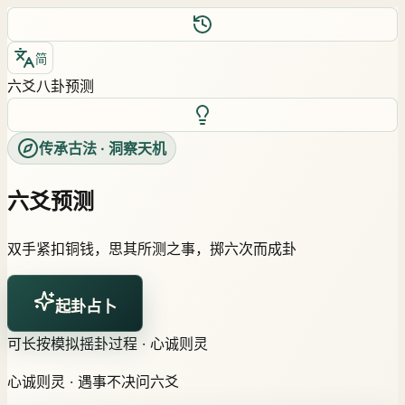
简
六爻八卦预测
传承古法 · 洞察天机
六爻预测
双手紧扣铜钱，思其所测之事，掷六次而成卦
起卦占卜
可长按模拟摇卦过程 · 心诚则灵
心诚则灵 · 遇事不决问六爻