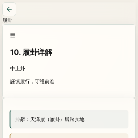
履卦
䷉
10
.
履卦
详解
中上卦
謹慎履行，守禮前進
卦辭：
天泽履（履卦）脚踏实地