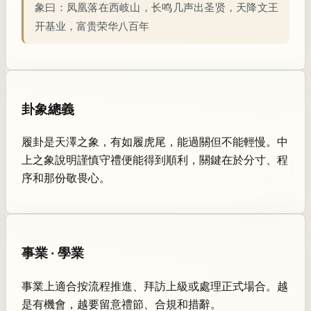
象曰：
凤凰落在西岐山，长鸣几声出圣贤，天降文王
开基业，富贵荣华八百年
卦象總義
履卦是天澤之象，有如履虎尾，能過關但不能輕慢。中
上之象說明謹慎守禮便能得到順利，關鍵在於分寸、程
序和那份敬畏心。
事業 · 學業
事業上適合按流程推進、拜訪上級或處理正式場合。越
是有機會，越要留意禮節、合規和措辭。